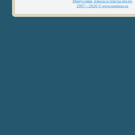
Минусовки, плюсы и тексты песен,
2007—2026 © www.ruminus.ru