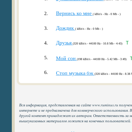
Вернись ко мне
2.
( kBit/s - Hz - 0 Mb - )
Дождик
3.
( kBit/s - Hz - 0 Mb - )
Друзья
4.
T
(320 kBit/s - 44100 Hz - 10.8 Mb - 4:43)
5.
Мой сон
(198 kBit/s - 44100 Hz - 5.42 Mb - 3:49)
6.
Стоп музыка
бэк
(320 kBit/s - 44100 Hz - 8.38 
Вся информация, представленная на сайте www.ruminus.ru получе
интернете и не предназначена для коммерческого использования. 
другой контент принадлежат их авторам. Ответственность за н
вышеуказанных материалов ложится на конечных пользователей.