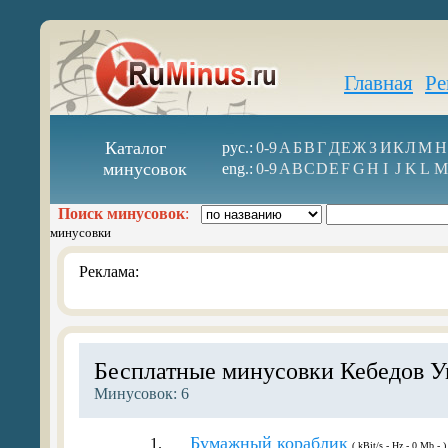
Главная
Ре
Каталог
рус.:
0-9
А
Б
В
Г
Д
Е
Ж
З
И
К
Л
М
Н
минусовок
eng.:
0-9
A
B
C
D
E
F
G
H
I
J
K
L
M
Поиск минусовок
:
минусовки
Реклама:
Бесплатные минусовки Кебедов У
Минусовок: 6
Бумажный кораблик
1.
( kBit/s - Hz - 0 Mb - )