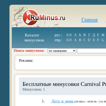
Главная
Каталог
рус.:
0-9
А
Б
В
Г
Д
Е
Ж
минусовок
eng.:
0-9
A
B
C
D
E
F
G
Поиск минусовок
:
Реклама:
Бесплатные минусовки Carnival Pr
Минусовок: 1
Лето и зима
1.
(320 kBit/s - 44100 Hz - 5.91 M