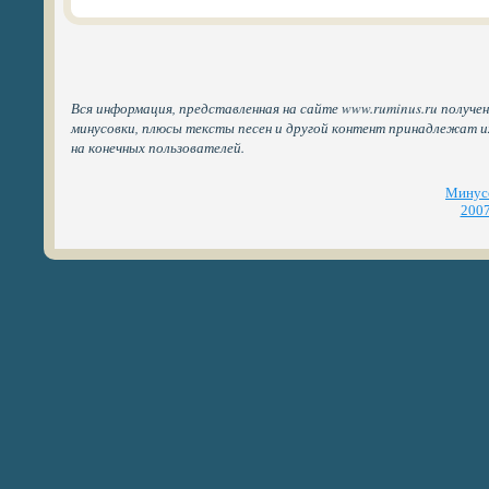
Вся информация, представленная на сайте www.ruminus.ru получен
минусовки, плюсы тексты песен и другой контент принадлежат 
на конечных пользователей.
Минусо
2007