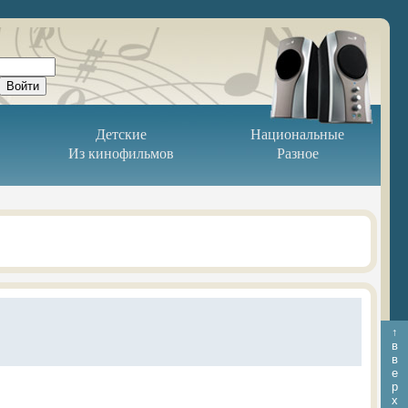
Детские
Национальные
Из кинофильмов
Разное
↑
в
в
е
р
х