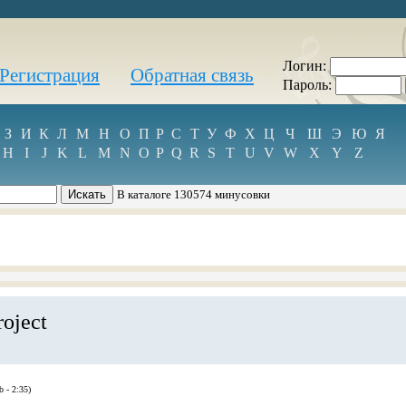
Логин:
Регистрация
Обратная связь
Пароль:
З
И
К
Л
М
Н
О
П
Р
С
Т
У
Ф
Х
Ц
Ч
Ш
Э
Ю
Я
H
I
J
K
L
M
N
O
P
Q
R
S
T
U
V
W
X
Y
Z
В каталоге 130574 минусовки
oject
b - 2:35)