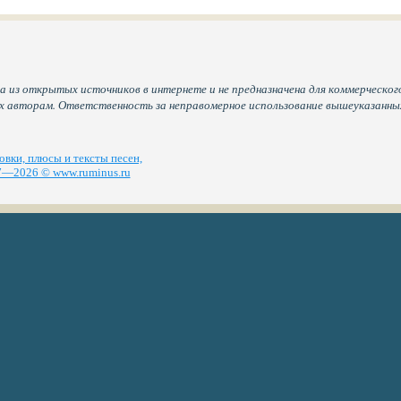
а из открытых источников в интернете и не предназначена для коммерческого
их авторам. Ответственность за неправомерное использование вышеуказанн
вки, плюсы и тексты песен,
—2026 © www.ruminus.ru