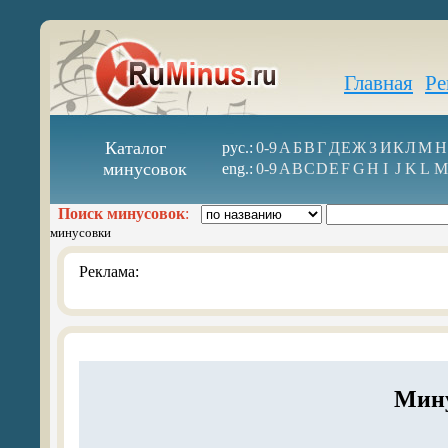
Главная
Ре
Каталог
рус.:
0-9
А
Б
В
Г
Д
Е
Ж
З
И
К
Л
М
Н
минусовок
eng.:
0-9
A
B
C
D
E
F
G
H
I
J
K
L
M
Поиск минусовок
:
минусовки
Реклама:
Мину