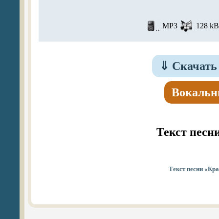
MP3
128 kBi
⇓
Скачать 
Вокальн
Текст песн
Текст песни «Кра