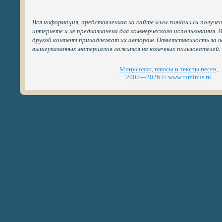
Вся информация, представленная на сайте www.ruminus.ru получе
интернете и не предназначена для коммерческого использования. 
другой контент принадлежат их авторам. Ответственность за н
вышеуказанных материалов ложится на конечных пользователей.
Минусовки, плюсы и тексты песен,
2007—2026 © www.ruminus.ru