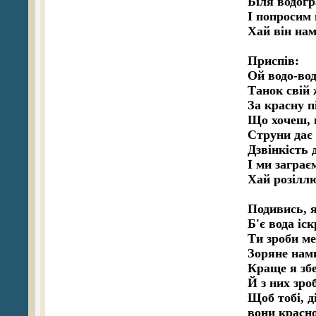
Біля водогр
І попросим 
Хай він нам 
Приспів:

Ой водо-водо
Танок свій 
За красну пі
Що хочеш, в
Струни дає 
Дзвінкість д
І ми заграєм
Хай розіллю
Подивись, я
Б'є вода іск
Ти зроби ме
Зоряне нами
Краще я збе
Й з них зро
Щоб тобі, д
вони красно