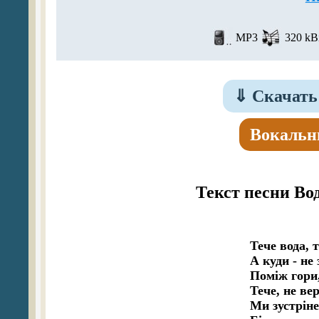
MP3
320 kBi
⇓
Скачать
Вокальн
Текст песни Во
Тече вода, т
А куди - не з
Поміж гори,
Тече, не вер
Ми зустріне