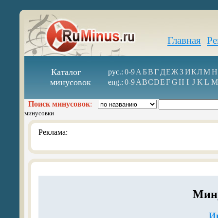
Главная
Ре
Каталог
рус.:
0-9
А
Б
В
Г
Д
Е
Ж
З
И
К
Л
М
Н
минусовок
eng.:
0-9
A
B
C
D
E
F
G
H
I
J
K
L
M
Поиск минусовок
:
минусовки
Реклама:
Мину
И