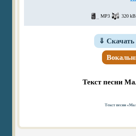
MP3
320 kBi
⇓
Скачать 
Вокальн
Текст песни Ма
Текст песни «Мал