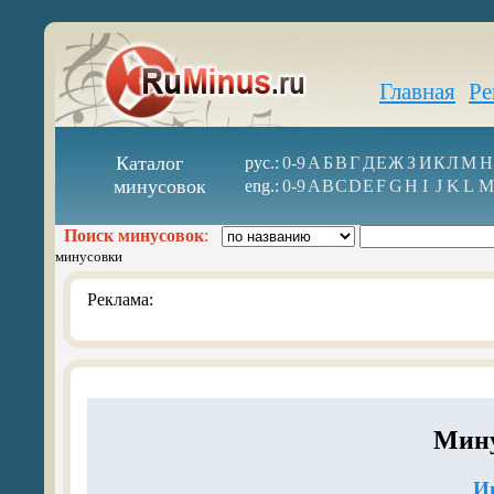
Главная
Ре
Каталог
рус.:
0-9
А
Б
В
Г
Д
Е
Ж
З
И
К
Л
М
Н
минусовок
eng.:
0-9
A
B
C
D
E
F
G
H
I
J
K
L
M
Поиск минусовок
:
минусовки
Реклама:
Мину
И