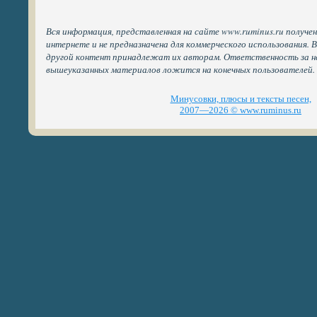
Вся информация, представленная на сайте www.ruminus.ru получе
интернете и не предназначена для коммерческого использования. 
другой контент принадлежат их авторам. Ответственность за н
вышеуказанных материалов ложится на конечных пользователей.
Минусовки, плюсы и тексты песен,
2007—2026 © www.ruminus.ru