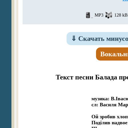
MP3
128 kBi
⇓
Скачать минусо
Вокальн
Текст песни Балада пр
музика: В.Івасю
сл: Василя Мар
Ой зробив хлоп
Поділив надвоe 