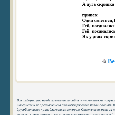
А дуга скрипка 
припев:

Одна сміeться,І
Гей, поєднались 
Гей, поєднались
Як у двох скрип
Ве
Вся информация, представленная на сайте www.ruminus.ru получе
интернете и не предназначена для коммерческого использования. 
другой контент принадлежат их авторам. Ответственность за н
вышеуказанных материалов ложится на конечных пользователей.