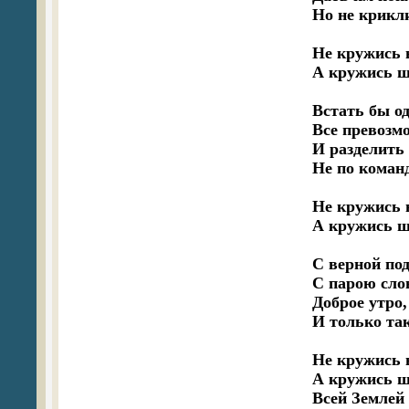
Но не криклив
Не кружись 
А кружись ша
Встать бы о
Все превозмо
И разделить 
Не по команде
Не кружись 
А кружись ша
С верной под
С парою слов
Доброе утро, 
И только так
Не кружись 
А кружись ша
Всей Землей 