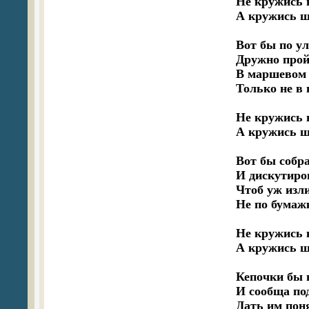
Не кружись 
А кружись ша
Вот бы по у
Дружно прой
В маршевом 
Только не в н
Не кружись 
А кружись ша
Вот бы собра
И дискутиров
Чтоб уж изл
Не по бумажке
Не кружись 
А кружись ша
Кепочки бы н
И сообща под
Дать им понят