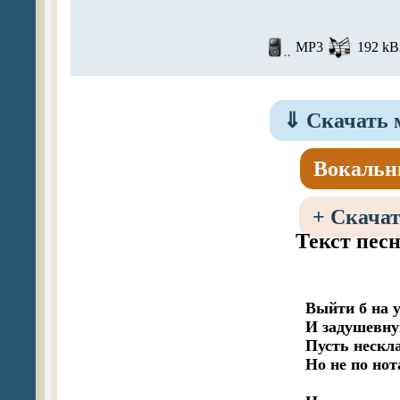
MP3
192 kBi
⇓
Скачать 
Вокальн
+
Скачат
Текст пес
Выйти б на у
И задушевную
Пусть нескла
Но не по нота