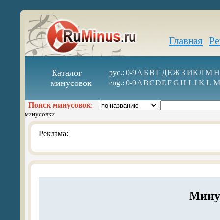
Главная
Ре
Каталог
рус.:
0-9
А
Б
В
Г
Д
Е
Ж
З
И
К
Л
М
Н
минусовок
eng.:
0-9
A
B
C
D
E
F
G
H
I
J
K
L
M
Поиск минусовок
:
минусовки
Реклама:
Минус