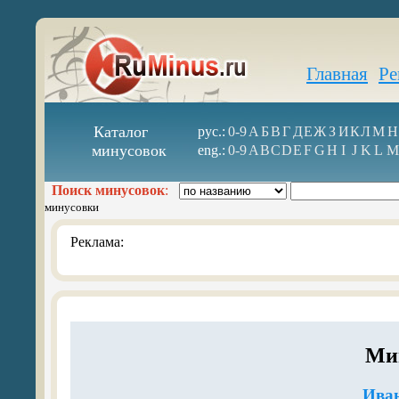
Главная
Ре
Каталог
рус.:
0-9
А
Б
В
Г
Д
Е
Ж
З
И
К
Л
М
Н
минусовок
eng.:
0-9
A
B
C
D
E
F
G
H
I
J
K
L
M
Поиск минусовок
:
минусовки
Реклама:
Мин
Иван