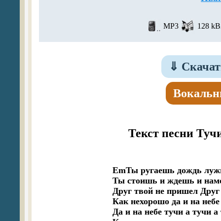
MP3
128 kBi
⇓
Скачат
Вокальн
Текст песни Тучи
EmТы ругаешь дождь лужи
Ты стоишь и ждешь и намо
Друг твой не пришел Друг
Как нехорошо да и на небе 
Да и на небе тучи а тучи а