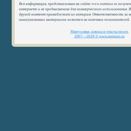
Вся информация, представленная на сайте www.ruminus.ru получе
интернете и не предназначена для коммерческого использования. 
другой контент принадлежат их авторам. Ответственность за н
вышеуказанных материалов ложится на конечных пользователей.
Минусовки, плюсы и тексты песен,
2007—2026 © www.ruminus.ru