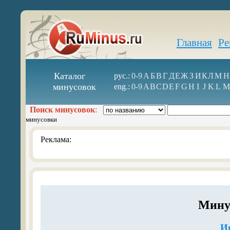
Главная
Ре
Каталог
рус.:
0-9
А
Б
В
Г
Д
Е
Ж
З
И
К
Л
М
Н
минусовок
eng.:
0-9
A
B
C
D
E
F
G
H
I
J
K
L
M
Поиск минусовок
:
минусовки
Реклама:
Мину
И