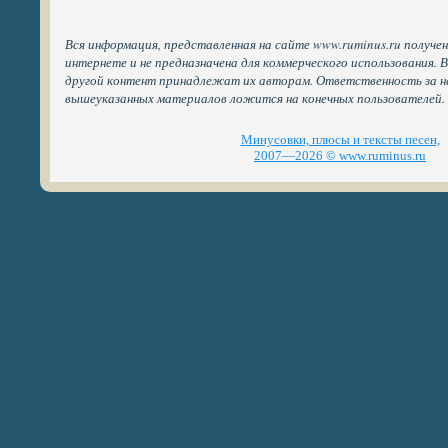
Вся информация, представленная на сайте www.ruminus.ru получе
интернете и не предназначена для коммерческого использования. 
другой контент принадлежат их авторам. Ответственность за н
вышеуказанных материалов ложится на конечных пользователей.
Минусовки, плюсы и тексты песен,
2007—2026 © www.ruminus.ru