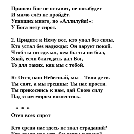
Припев: Бог не оставит, не позабудет 

И мимо слёз не пройдёт. 

Упавших много, но «Аллилуйя!»: 

У Бога нету сирот. 

2. Придите к Нему все, кто упал без силы, 

Кто устал без надежды: Он дарует покой. 

Чтоб ты ни сделал, кем бы ты ни был, 

Знай, если благодать дал Бог, 

То для таких, как мы с тобой. 

R: Отец наш Небесный, мы – Твои дети. 

Ты свят, а мы грешны: Ты нас прости. 

Ты прикоснись к нам, дай Свою силу 

Над этим миром вознестись. 

   *  *  *

Отец всех сирот 

Кто среди нас здесь не знал страданий? 
