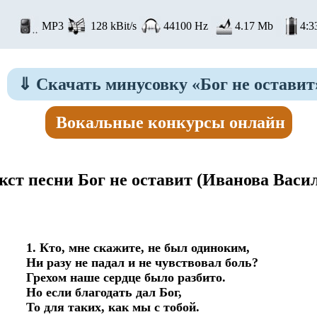
MP3
128 kBit/s
44100 Hz
4.17 Mb
4:3
⇓
Скачать минусовку «Бог не оставит
Вокальные конкурсы онлайн
кст песни Бог не оставит
(Иванова Васил
1. Кто, мне скажите, не был одиноким, 

Ни разу не падал и не чувствовал боль? 

Грехом наше сердце было разбито. 

Но если благодать дал Бог, 

То для таких, как мы с тобой. 
