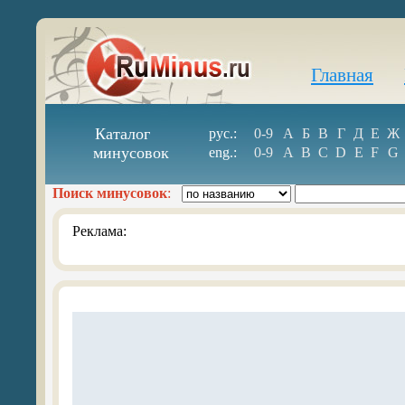
Главная
Каталог
рус.:
0-9
А
Б
В
Г
Д
Е
Ж
минусовок
eng.:
0-9
A
B
C
D
E
F
G
Поиск минусовок
:
Реклама: