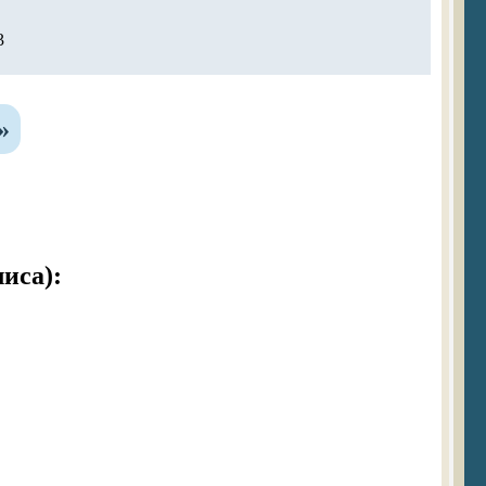
3
»
иса):