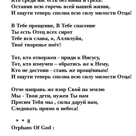
Кто среди нас есть без вины и греха? 

Оставив всю горечь всей нашей жизни, 

И ощути теперь сполна всю силу милости Отца! 

В Тебе прощение, В Тебе спасение 

Ты есть Отец всех сирот 

Тебе вся слава, о, Аллилуйя, 

Твоё творенье поёт! 

Тот, кто отвержен - приди к Иисусу, 

Тот, кто измучен – обратись же к Нему, 

Кто не достоин - стань же прощённым! 

И ощути теперь сполна всю силу милости Отца! 

Отче направь же взор Свой на землю 

Мы - Твои дети, нужен Ты нам 

Просим Тебя мы , силы даруй нам, 

Следовать прямо в небеса! 

   *  *  8

Orphans Of God : 
