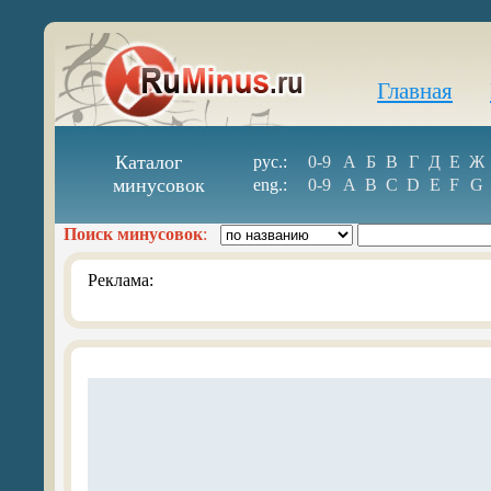
Главная
Каталог
рус.:
0-9
А
Б
В
Г
Д
Е
Ж
минусовок
eng.:
0-9
A
B
C
D
E
F
G
Поиск минусовок
:
Реклама: