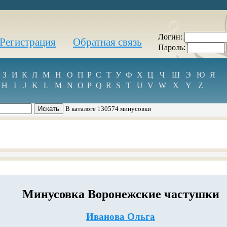
Логин:
Регистрация
Обратная связь
Пароль:
З
И
К
Л
М
Н
О
П
Р
С
Т
У
Ф
Х
Ц
Ч
Ш
Э
Ю
Я
H
I
J
K
L
M
N
O
P
Q
R
S
T
U
V
W
X
Y
Z
В каталоге 130574 минусовки
Минусовка Воронежские частушки
Иванова Ольга