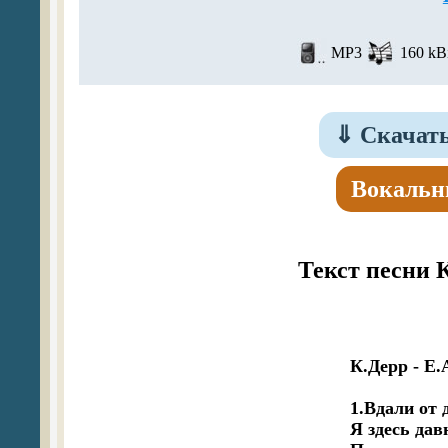
MP3
160 kBi
⇓
Скачать
Вокальн
Текст песни 
К.Дерр - Е.
1.Вдали от 
Я здесь давн