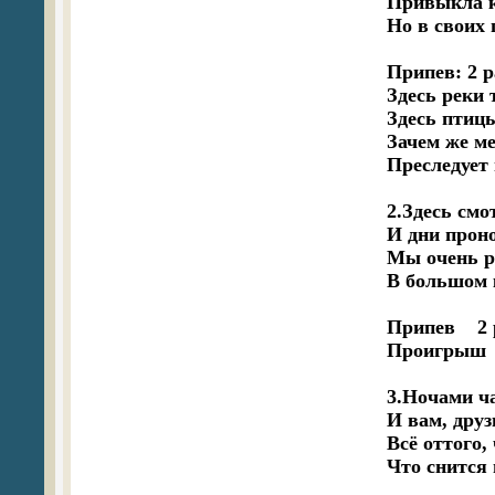
Привыкла к 
Но в своих 
Припев: 2 ра
Здесь реки т
Здесь птицы
Зачем же ме
Преследует 
2.Здесь смо
И дни проно
Мы очень ре
В большом к
Припев    2 
Проигрыш

3.Ночами ч
И вам, друзь
Всё оттого, 
Что снится м