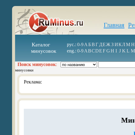
Главная
Ре
Каталог
рус.:
0-9
А
Б
В
Г
Д
Е
Ж
З
И
К
Л
М
Н
минусовок
eng.:
0-9
A
B
C
D
E
F
G
H
I
J
K
L
M
Поиск минусовок
:
минусовки
Реклама:
Мин