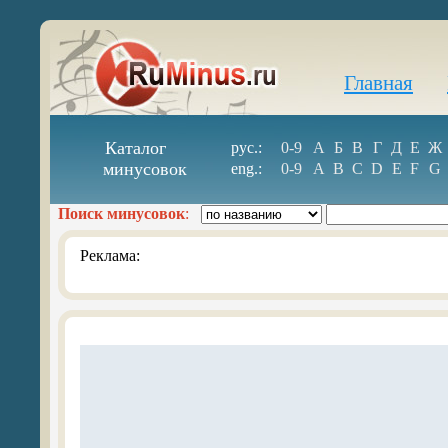
Главная
Каталог
рус.:
0-9
А
Б
В
Г
Д
Е
Ж
минусовок
eng.:
0-9
A
B
C
D
E
F
G
Поиск минусовок
:
Реклама: