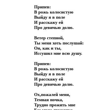
 Припев:

 В рожь колосистую

 Выйду я в поле

 И расскажу ей

 Про девичью долю.

 Ветер степной,

 Ты меня хоть послушай:

 Он, как и ты,

 Иссушил мне всю душу.

 Припев:

 В рожь колосистую

 Выйду я в поле

 И расскажу ей

 Про девичью долю.

 Ох,пожалей меня,

 Темная ночка,

 Трудно прожить мне
