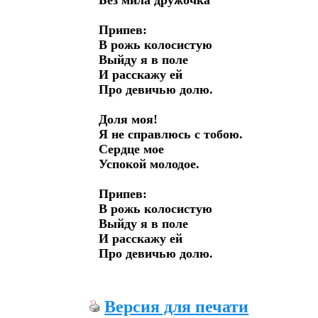
 Без мила дружочка

 Припев:

 В рожь колосистую

 Выйду я в поле

 И расскажу ей

 Про девичью долю.

 Доля моя!

 Я не справлюсь с тобою.

 Сердце мое

 Успокой молодое.

 Припев:

 В рожь колосистую

 Выйду я в поле

 И расскажу ей

 Про девичью долю.
Версия для печати