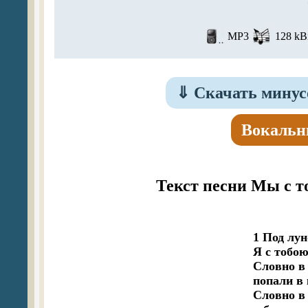
MP3
128 kBi
⇓
Скачать минус
Вокальн
Текст песни Мы с т
1 Под лун
Я с тобою
Словно в 
попали в 
Словно в 