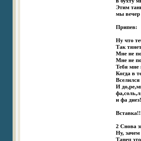
в бухту м
Этим танц
мы вечер
Припев:

Ну что те
Так тянет
Мне не по
Мне не по
Тебя мне 
Когда в те
Вселился э
И до,ре,ми
фа,соль,ля
и фа диез!
Вставка!!!
2 Снова з
Ну, зачем
Танец это