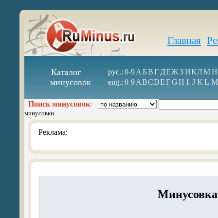
Главная
Ре
Каталог
рус.:
0-9
А
Б
В
Г
Д
Е
Ж
З
И
К
Л
М
Н
минусовок
eng.:
0-9
A
B
C
D
E
F
G
H
I
J
K
L
M
Поиск минусовок
:
минусовки
Реклама:
Минусовка