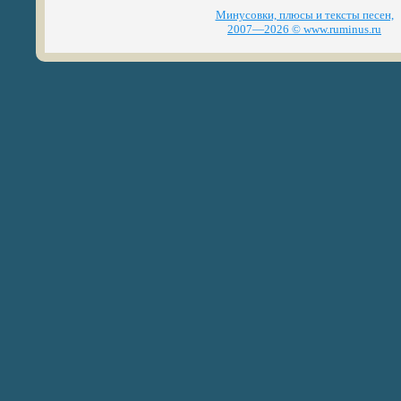
Минусовки, плюсы и тексты песен,
2007—2026 © www.ruminus.ru