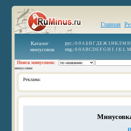
Главная
Ре
Каталог
рус.:
0-9
А
Б
В
Г
Д
Е
Ж
З
И
К
Л
М
Н
минусовок
eng.:
0-9
A
B
C
D
E
F
G
H
I
J
K
L
M
Поиск минусовок
:
минусовки
Реклама:
Минусовка
И