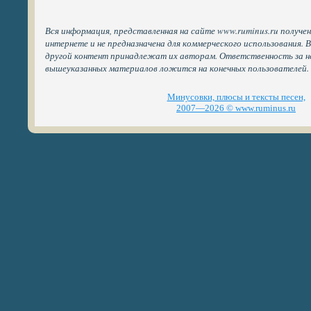
Вся информация, представленная на сайте www.ruminus.ru получе
интернете и не предназначена для коммерческого использования. 
другой контент принадлежат их авторам. Ответственность за н
вышеуказанных материалов ложится на конечных пользователей.
Минусовки, плюсы и тексты песен,
2007—2026 © www.ruminus.ru