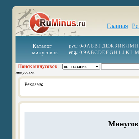
Главная
Ре
Каталог
рус.:
0-9
А
Б
В
Г
Д
Е
Ж
З
И
К
Л
М
Н
минусовок
eng.:
0-9
A
B
C
D
E
F
G
H
I
J
K
L
M
Поиск минусовок
:
минусовки
Реклама:
Минусов