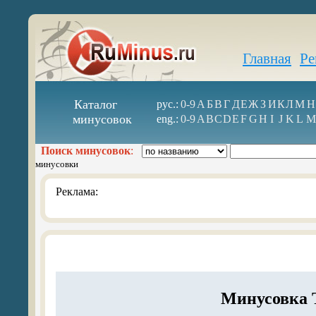
Главная
Ре
Каталог
рус.:
0-9
А
Б
В
Г
Д
Е
Ж
З
И
К
Л
М
Н
минусовок
eng.:
0-9
A
B
C
D
E
F
G
H
I
J
K
L
M
Поиск минусовок
:
минусовки
Реклама:
Минусовка Т