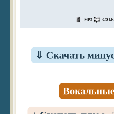
MP3
320 kBi
⇓
Скачать минус
Вокальные