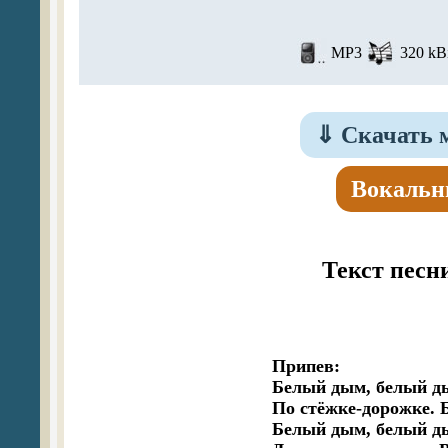
MP3
320 kBi
⇓
Скачать 
Вокальн
Текст песн
Припев:	

Белый дым, белый д
По стёжке-дорожке. Б
Белый дым, белый ды