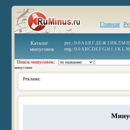
Главная
Ре
Каталог
рус.:
0-9
А
Б
В
Г
Д
Е
Ж
З
И
К
Л
М
Н
минусовок
eng.:
0-9
A
B
C
D
E
F
G
H
I
J
K
L
M
Поиск минусовок
:
минусовки
Реклама:
Мину