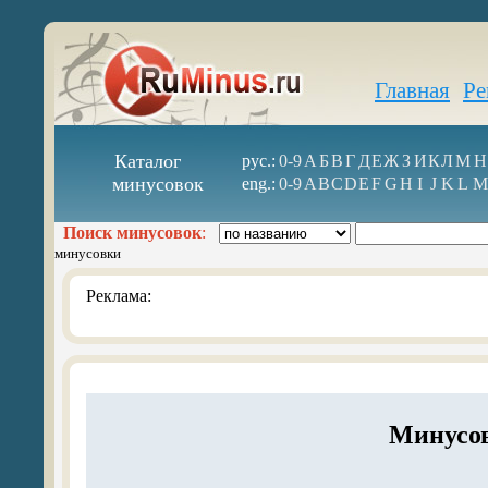
Главная
Ре
Каталог
рус.:
0-9
А
Б
В
Г
Д
Е
Ж
З
И
К
Л
М
Н
минусовок
eng.:
0-9
A
B
C
D
E
F
G
H
I
J
K
L
M
Поиск минусовок
:
минусовки
Реклама:
Минусов