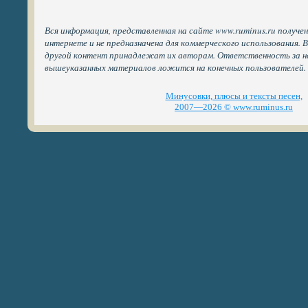
Вся информация, представленная на сайте www.ruminus.ru получе
интернете и не предназначена для коммерческого использования. 
другой контент принадлежат их авторам. Ответственность за н
вышеуказанных материалов ложится на конечных пользователей.
Минусовки, плюсы и тексты песен,
2007—2026 © www.ruminus.ru