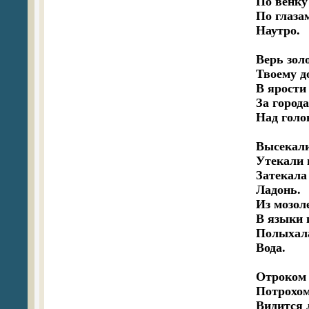
По венку 
По глазам
Наутро.

Верь золо
Твоему д
В ярости 
За города
Над голов
Высекали
Утекали и
Затекала
Ладонь.

Из мозоле
В языки 
Полыхала
Вода.

Отроком х
Потрохом
Видится л