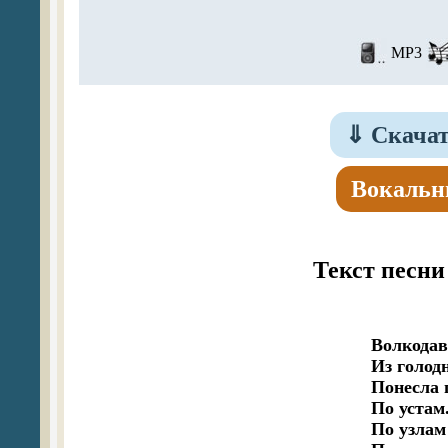
MP3
⇓
Скачат
Вокальн
Текст песни
Волкодав
Из голодн
Понесла г
По устам.
По узлам