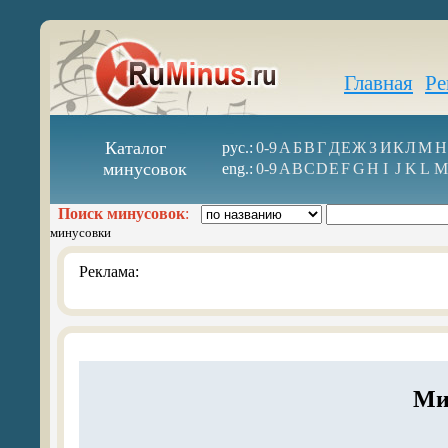
Главная
Ре
Каталог
рус.:
0-9
А
Б
В
Г
Д
Е
Ж
З
И
К
Л
М
Н
минусовок
eng.:
0-9
A
B
C
D
E
F
G
H
I
J
K
L
M
Поиск минусовок
:
минусовки
Реклама:
Ми