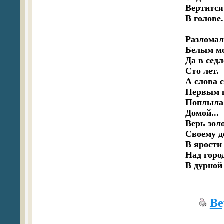
Вертится 
В голове.

Разломали
Белым мо
Да в седл
Сто лет.

А слова 
Первым к
Поплыла 
Домой...

Верь золо
Своему до
В ярости 
Над город
Ве