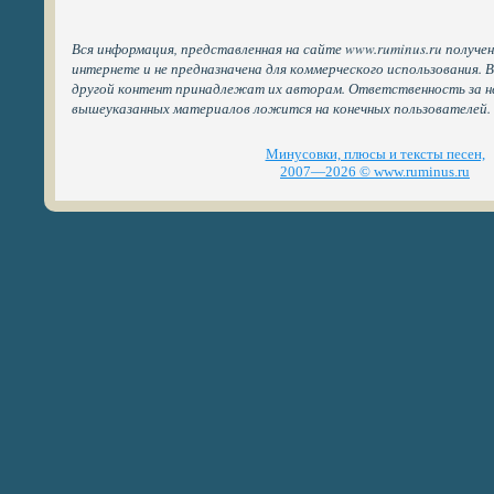
Вся информация, представленная на сайте www.ruminus.ru получе
интернете и не предназначена для коммерческого использования. 
другой контент принадлежат их авторам. Ответственность за н
вышеуказанных материалов ложится на конечных пользователей.
Минусовки, плюсы и тексты песен,
2007—2026 © www.ruminus.ru