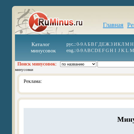
Главная
Ре
Каталог
рус.:
0-9
А
Б
В
Г
Д
Е
Ж
З
И
К
Л
М
Н
минусовок
eng.:
0-9
A
B
C
D
E
F
G
H
I
J
K
L
M
Поиск минусовок
:
минусовки
Реклама:
Мину