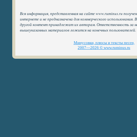
Вся информация, представленная на сайте www.ruminus.ru получе
интернете и не предназначена для коммерческого использования. 
другой контент принадлежат их авторам. Ответственность за н
вышеуказанных материалов ложится на конечных пользователей.
Минусовки, плюсы и тексты песен,
2007—2026 © www.ruminus.ru