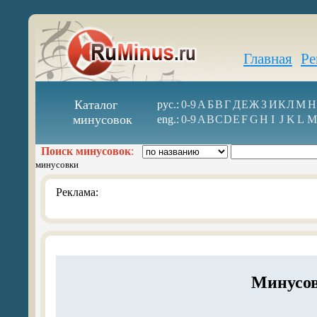
Главная
Ре
Каталог
рус.:
0-9
А
Б
В
Г
Д
Е
Ж
З
И
К
Л
М
Н
минусовок
eng.:
0-9
A
B
C
D
E
F
G
H
I
J
K
L
M
Поиск минусовок
:
минусовки
Реклама:
Минусов