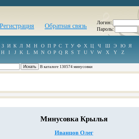
Логин:
Регистрация
Обратная связь
Пароль:
З
И
К
Л
М
Н
О
П
Р
С
Т
У
Ф
Х
Ц
Ч
Ш
Э
Ю
Я
H
I
J
K
L
M
N
O
P
Q
R
S
T
U
V
W
X
Y
Z
В каталоге 130574 минусовки
Минусовка Крылья
Иванцов Олег