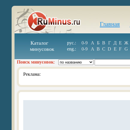
Главная
Каталог
рус.:
0-9
А
Б
В
Г
Д
Е
Ж
минусовок
eng.:
0-9
A
B
C
D
E
F
G
Поиск минусовок
:
Реклама: