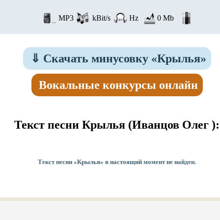
MP3
kBit/s
Hz
0 Mb
⇓
Скачать минусовку «Крылья»
Вокальные конкурсы онлайн
Текст песни Крылья
(Иванцов Олег ):
Текст песни «Крылья» в настоящий момент не найден.