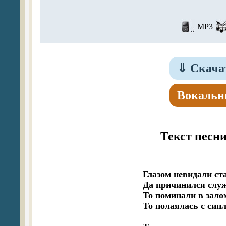
MP3
⇓
Скачат
Вокальн
Текст песн
Глазом невидали ста
Да причинился служ
То поминали в залом
То полаялась с сип