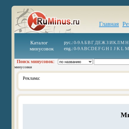
Главная
Ре
Каталог
рус.:
0-9
А
Б
В
Г
Д
Е
Ж
З
И
К
Л
М
Н
минусовок
eng.:
0-9
A
B
C
D
E
F
G
H
I
J
K
L
M
Поиск минусовок
:
минусовки
Реклама:
Ми