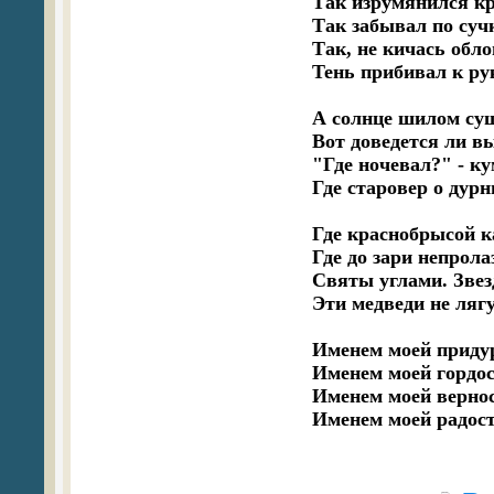
Так изрумянился кр
Так забывал по сучк
Так, не кичась обло
Тень прибивал к ру
А солнце шилом суши
Вот доведется ли в
"Где ночевал?" - ку
Где старовер о дурн
Где краснобрысой ка
Где до зари непролаз
Святы углами. Звез
Эти медведи не лягу
Именем моей придур
Именем моей гордост
Именем моей верност
Именем моей радости