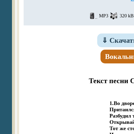
MP3
320 kBi
⇓
Скачат
Вокальн
Текст песни 
1.Во двор
Притаился
Разбудил 
Открывай 
Тот же сто