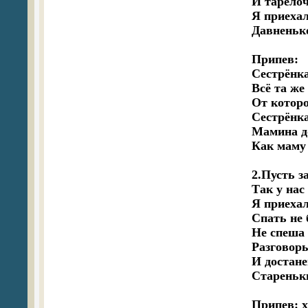
И тарелоч
Я приехал,
Давненько
Припев:

Сестрёнка,
Всё та же
От которо
Сестрёнка,
Мамина до
Как маму 
2.Пусть з
Так у нас 
Я приехал 
Спать не 
Не спеша о
Разговоры
И достане
Стареньки
Припев: х 