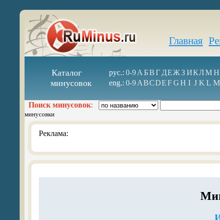
Главная
Ре
Каталог
рус.:
0-9
А
Б
В
Г
Д
Е
Ж
З
И
К
Л
М
Н
минусовок
eng.:
0-9
A
B
C
D
E
F
G
H
I
J
K
L
M
Поиск минусовок
:
минусовки
Реклама:
Мин
И