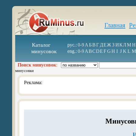
Главная
Ре
Каталог
рус.:
0-9
А
Б
В
Г
Д
Е
Ж
З
И
К
Л
М
Н
минусовок
eng.:
0-9
A
B
C
D
E
F
G
H
I
J
K
L
M
Поиск минусовок
:
минусовки
Реклама:
Минусовк
И