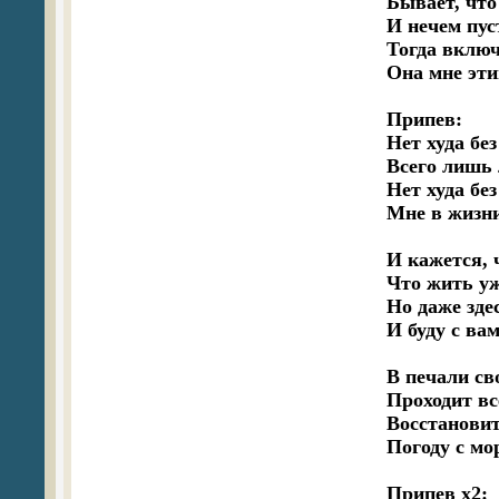
Бывает, что 
И нечем пус
Тогда включ
Она мне эти
Припев:

Нет худа без
Всего лишь 
Нет худа без
Мне в жизни
И кажется, ч
Что жить уж
Но даже здес
И буду с ва
В печали сво
Проходит все
Восстановит
Погоду с мо
Припев х2:
