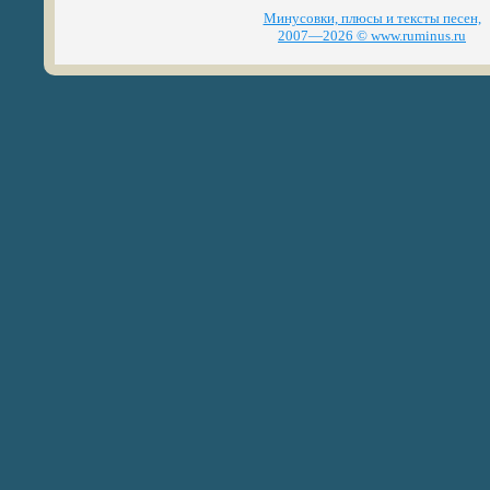
Минусовки, плюсы и тексты песен,
2007—2026 © www.ruminus.ru