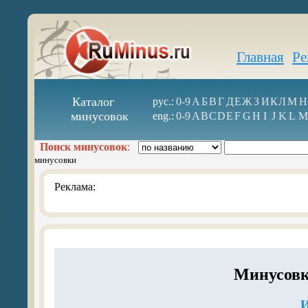
Главная
Ре
Каталог
рус.:
0-9
А
Б
В
Г
Д
Е
Ж
З
И
К
Л
М
Н
минусовок
eng.:
0-9
A
B
C
D
E
F
G
H
I
J
K
L
M
Поиск минусовок
:
минусовки
Реклама:
Минусовк
И