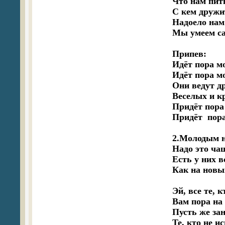
Что нам пить
С кем дружит
Надоело нам 
Мы умеем са
Припев:

Идёт пора м
Идёт пора м
Они ведут др
Веселых и кр
Придёт пора
Придёт  пора
2.Молодым н
Надо это ча
Есть у них в
Как на новы
Эй, все те, к
Вам пора на 
Пусть же зан
Те, кто не и