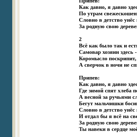
Припев:

Как давно, я давно зде
По утрам свежескошен
Словно в детство унёс 
За родную свою деревен
2

Всё как было так и есть
Самовар хозяин здесь - 
Коромысло поскрипит, 
А сверчок в ночи не спи
Припев:

Как давно, я давно здес
Где зимой спят хлеба по
А весной за ручьями сл
Бегут мальчишки босик
Словно в детство унёс 
И отдал бы я всё на све
За родную свою деревен
Ты навеки в сердце моё