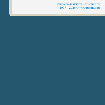
Минусовки, плюсы и тексты песен,
2007—2026 © www.ruminus.ru