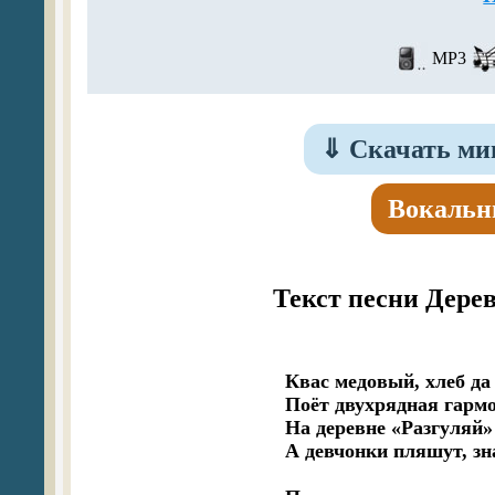
MP3
⇓
Скачать ми
Вокальн
Текст песни Дере
Квас медовый, хлеб да 
Поёт двухрядная гармон
На деревне «Разгуляй» 
А девчонки пляшут, зн