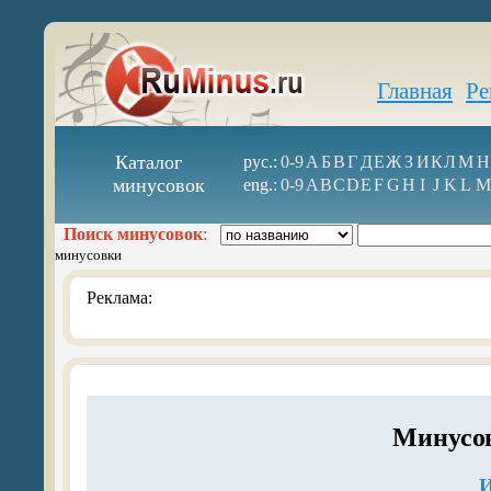
Главная
Ре
Каталог
рус.:
0-9
А
Б
В
Г
Д
Е
Ж
З
И
К
Л
М
Н
минусовок
eng.:
0-9
A
B
C
D
E
F
G
H
I
J
K
L
M
Поиск минусовок
:
минусовки
Реклама:
Минусов
И