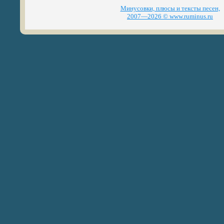
Минусовки, плюсы и тексты песен,
2007—2026 © www.ruminus.ru