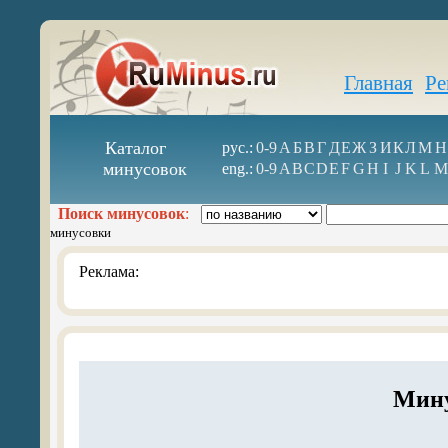
Главная
Ре
Каталог
рус.:
0-9
А
Б
В
Г
Д
Е
Ж
З
И
К
Л
М
Н
минусовок
eng.:
0-9
A
B
C
D
E
F
G
H
I
J
K
L
M
Поиск минусовок
:
минусовки
Реклама:
Мину