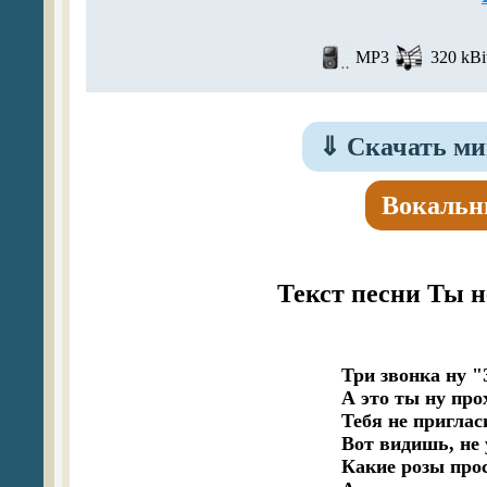
MP3
320 kBi
⇓
Скачать ми
Вокальн
Текст песни Ты н
Три звонка ну "
А это ты ну прох
Тебя не пригла
Вот видишь, не у
Какие розы прост