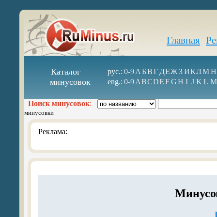
Главная
Ре
Каталог
рус.:
0-9
А
Б
В
Г
Д
Е
Ж
З
И
К
Л
М
Н
минусовок
eng.:
0-9
A
B
C
D
E
F
G
H
I
J
K
L
M
Поиск минусовок
:
минусовки
Реклама:
Минусо