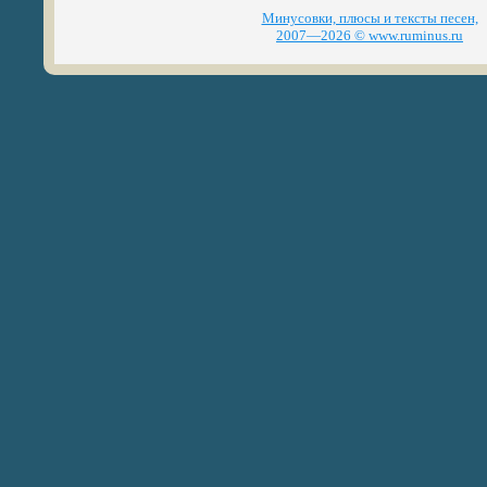
Минусовки, плюсы и тексты песен,
2007—2026 © www.ruminus.ru