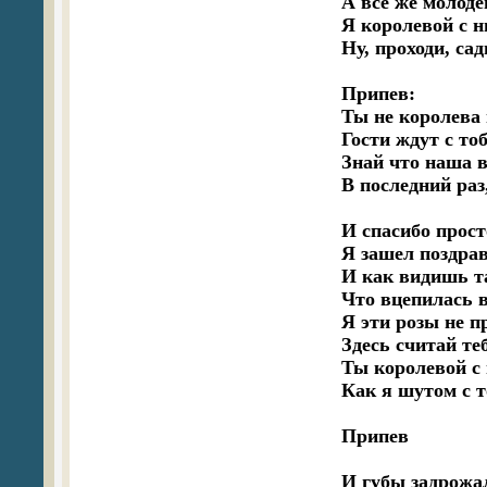
А все же молоде
Я королевой с ни
Ну, проходи, сади
Припев:

Ты не королева 
Гости ждут с тоб
Знай что наша в
В последний раз,
И спасибо прост
Я зашел поздрав
И как видишь та
Что вцепилась в 
Я эти розы не п
Здесь считай теб
Ты королевой с 
Как я шутом с 
Припев 

И губы задрожал