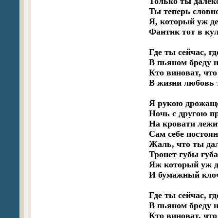
Только ты далеко
Ты теперь словно
Я, который уж де
Фантик тот в кул
Где ты сейчас, гд
В пьяном бреду 
Кто виноват, что
В жизни любовь т
Я рукою дрожаще
Ночь с другою пр
На кровати лежи
Сам себе постоян
Жаль, что ты дал
Тронет губы губа
Яж который уж д
И бумажный клоч
Где ты сейчас, гд
В пьяном бреду 
Кто виноват, что