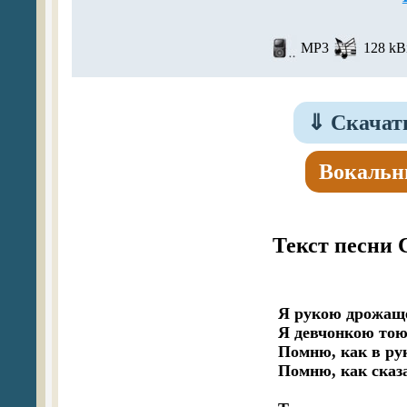
MP3
128 kBi
⇓
Скачать
Вокальн
Текст песни 
Я рукою дрожаще
Я девчонкою тою
Помню, как в рук
Помню, как сказа