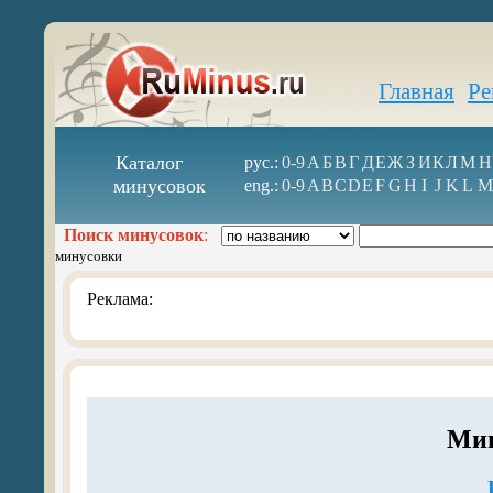
Главная
Ре
Каталог
рус.:
0-9
А
Б
В
Г
Д
Е
Ж
З
И
К
Л
М
Н
минусовок
eng.:
0-9
A
B
C
D
E
F
G
H
I
J
K
L
M
Поиск минусовок
:
минусовки
Реклама:
Мин