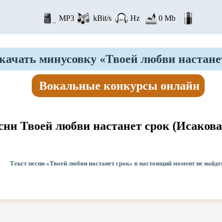
MP3
kBit/s
Hz
0 Mb
ачать минусовку «Твоей любви настане
Вокальные конкурсы онлайн
сни Твоей любви настанет срок
(Исакова
Текст песни «Твоей любви настанет срок» в настоящий момент не найде