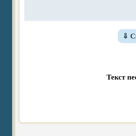
⇓
Ск
Текст пе