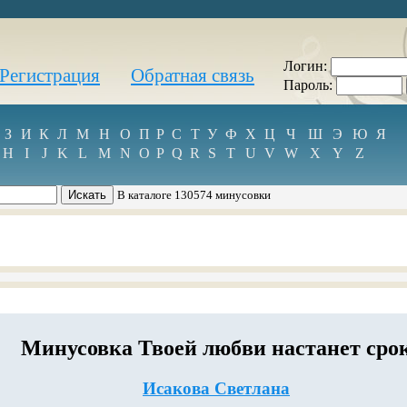
Логин:
Регистрация
Обратная связь
Пароль:
З
И
К
Л
М
Н
О
П
Р
С
Т
У
Ф
Х
Ц
Ч
Ш
Э
Ю
Я
H
I
J
K
L
M
N
O
P
Q
R
S
T
U
V
W
X
Y
Z
В каталоге 130574 минусовки
Минусовка Твоей любви настанет сро
Исакова Светлана