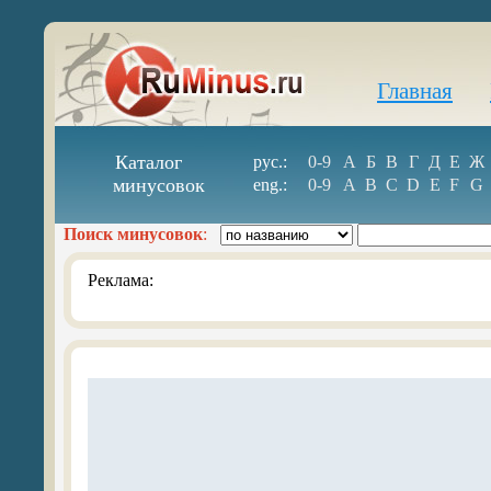
Главная
Каталог
рус.:
0-9
А
Б
В
Г
Д
Е
Ж
минусовок
eng.:
0-9
A
B
C
D
E
F
G
Поиск минусовок
:
Реклама: