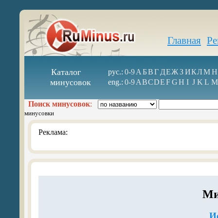
Главная
Ре
Каталог
рус.:
0-9
А
Б
В
Г
Д
Е
Ж
З
И
К
Л
М
Н
минусовок
eng.:
0-9
A
B
C
D
E
F
G
H
I
J
K
L
M
Поиск минусовок
:
минусовки
Реклама:
Ми
И