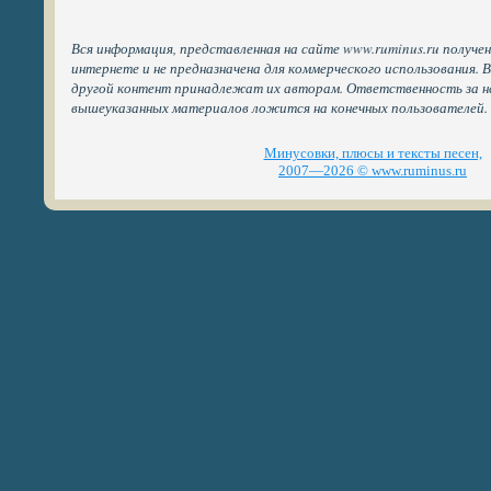
Вся информация, представленная на сайте www.ruminus.ru получе
интернете и не предназначена для коммерческого использования. 
другой контент принадлежат их авторам. Ответственность за н
вышеуказанных материалов ложится на конечных пользователей.
Минусовки, плюсы и тексты песен,
2007—2026 © www.ruminus.ru