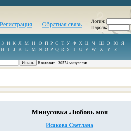
Логин:
Регистрация
Обратная связь
Пароль:
З
И
К
Л
М
Н
О
П
Р
С
Т
У
Ф
Х
Ц
Ч
Ш
Э
Ю
Я
H
I
J
K
L
M
N
O
P
Q
R
S
T
U
V
W
X
Y
Z
В каталоге 130574 минусовки
Минусовка Любовь моя
Исакова Светлана