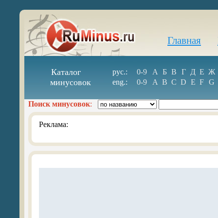
Главная
Каталог
рус.:
0-9
А
Б
В
Г
Д
Е
Ж
минусовок
eng.:
0-9
A
B
C
D
E
F
G
Поиск минусовок
:
Реклама: