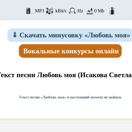
MP3
kBit/s
Hz
0 Mb
⇓
Скачать минусовку «Любовь моя»
Вокальные конкурсы онлайн
Текст песни Любовь моя
(Исакова Светла
Текст песни «Любовь моя» в настоящий момент не найден.