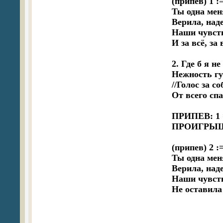
(припев) 1 :=
Ты одна меня
Верила, наде
Наши чувств
И за всё, за 
2. Где б я н
Нежность губ
//Голос за со
От всего спа
ПРИПЕВ: 1 =
ПРОИГРЫШ
(припев) 2 :=
Ты одна меня
Верила, наде
Наши чувства
Не оставила 