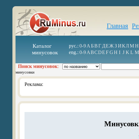
Главная
Ре
Каталог
рус.:
0-9
А
Б
В
Г
Д
Е
Ж
З
И
К
Л
М
Н
минусовок
eng.:
0-9
A
B
C
D
E
F
G
H
I
J
K
L
M
Поиск минусовок
:
минусовки
Реклама:
Минусовк