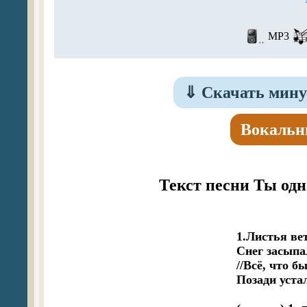
MP3
⇓
Скачать мину
Вокальн
Текст песни Ты одн
1.Листья вет
Снег засыпа
//Всё, что б
Позади устал