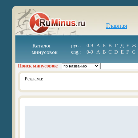
Главная
Каталог
рус.:
0-9
А
Б
В
Г
Д
Е
Ж
минусовок
eng.:
0-9
A
B
C
D
E
F
G
Поиск минусовок
:
Реклама: