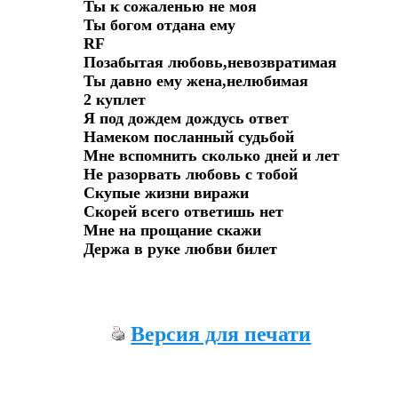
Ты к сожаленью не моя

Ты богом отдана ему

RF

Позабытая любовь,невозвратимая

Ты давно ему жена,нелюбимая

2 куплет

Я под дождем дождусь ответ

Намеком посланный судьбой

Мне вспомнить сколько дней и лет

Не разорвать любовь с тобой

Скупые жизни виражи

Скорей всего ответишь нет

Мне на прощание скажи

Держа в руке любви билет

Версия для печати