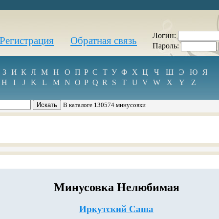
Логин:
Регистрация
Обратная связь
Пароль:
З
И
К
Л
М
Н
О
П
Р
С
Т
У
Ф
Х
Ц
Ч
Ш
Э
Ю
Я
H
I
J
K
L
M
N
O
P
Q
R
S
T
U
V
W
X
Y
Z
В каталоге 130574 минусовки
Минусовка Нелюбимая
Иркутский Саша