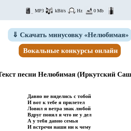
MP3
kBit/s
Hz
0 Mb
⇓
Скачать минусовку «Нелюбимая»
Вокальные конкурсы онлайн
Текст песни Нелюбимая
(Иркутский Саша
Давно не виделись с тобой

И вот к тебе я прилетел

Ловил я ветра знак любой

Вдруг понял я что не у дел

А у тебя давно семья

И встречи наши ни к чему
