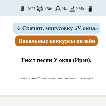
MP3
kBit/s
Hz
0 Mb
⇓
Скачать минусовку «У окна»
Вокальные конкурсы онлайн
Текст песни У окна
(Ирэн):
Текст песни «У окна» в настоящий момент не найден.