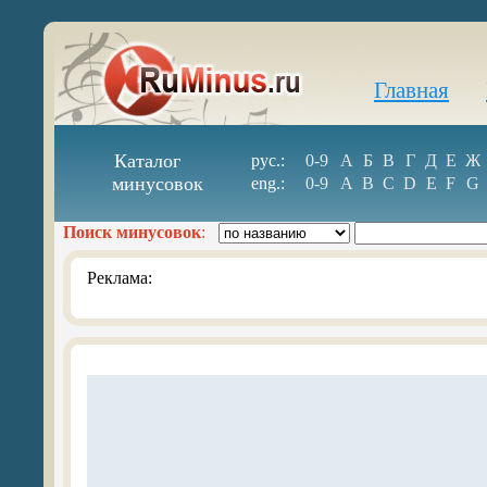
Главная
Каталог
рус.:
0-9
А
Б
В
Г
Д
Е
Ж
минусовок
eng.:
0-9
A
B
C
D
E
F
G
Поиск минусовок
:
Реклама: