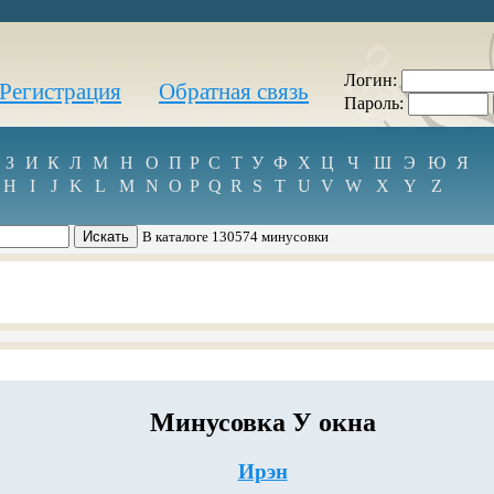
Логин:
Регистрация
Обратная связь
Пароль:
З
И
К
Л
М
Н
О
П
Р
С
Т
У
Ф
Х
Ц
Ч
Ш
Э
Ю
Я
H
I
J
K
L
M
N
O
P
Q
R
S
T
U
V
W
X
Y
Z
В каталоге 130574 минусовки
Минусовка У окна
Ирэн