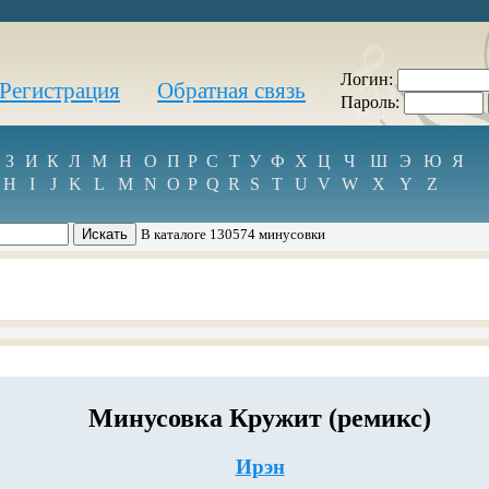
Логин:
Регистрация
Обратная связь
Пароль:
З
И
К
Л
М
Н
О
П
Р
С
Т
У
Ф
Х
Ц
Ч
Ш
Э
Ю
Я
H
I
J
K
L
M
N
O
P
Q
R
S
T
U
V
W
X
Y
Z
В каталоге 130574 минусовки
Минусовка Кружит (ремикс)
Ирэн