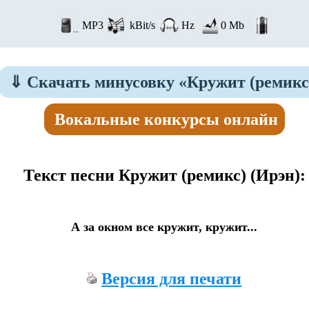
MP3
kBit/s
Hz
0 Mb
⇓
Скачать минусовку «Кружит (ремикс
Вокальные конкурсы онлайн
Текст песни Кружит (ремикс)
(Ирэн):
А за окном все кружит, кружит...
Версия для печати