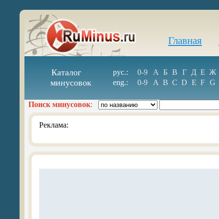
Главная
Каталог
рус.:
0-9
А
Б
В
Г
Д
Е
Ж
минусовок
eng.:
0-9
A
B
C
D
E
F
G
Поиск минусовок
:
Реклама: