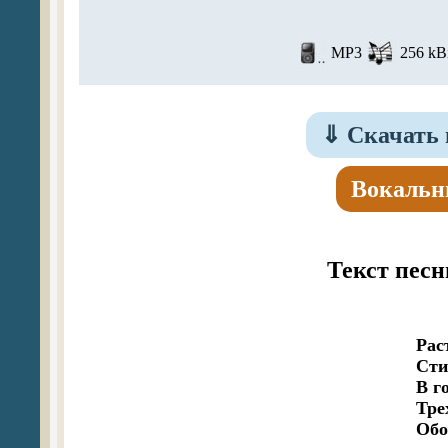
MP3
256 kBi
⇓
Скачать 
Вокальн
Текст песн
   Ра
   Ст
   В г
   Тре
   Об