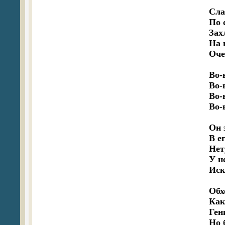
   Сл
   По 
   За
   На 
   Оч
   Во-
   Во-
   Во-
   Во-
   Он 
   В е
   Нет
   У н
   Ис
   Обх
   Как
   Ге
   Но 