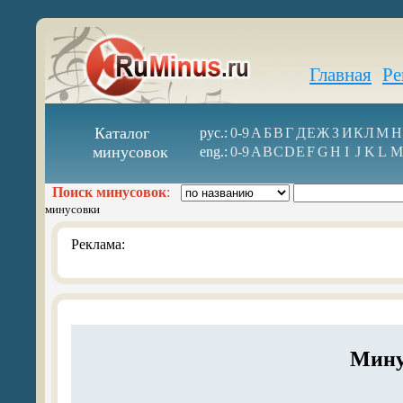
Главная
Ре
Каталог
рус.:
0-9
А
Б
В
Г
Д
Е
Ж
З
И
К
Л
М
Н
минусовок
eng.:
0-9
A
B
C
D
E
F
G
H
I
J
K
L
M
Поиск минусовок
:
минусовки
Реклама:
Мину