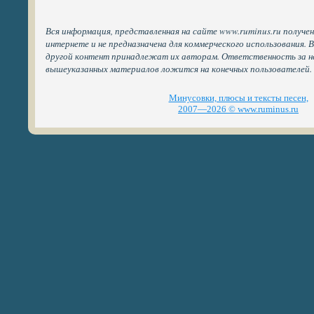
Вся информация, представленная на сайте www.ruminus.ru получе
интернете и не предназначена для коммерческого использования. 
другой контент принадлежат их авторам. Ответственность за н
вышеуказанных материалов ложится на конечных пользователей.
Минусовки, плюсы и тексты песен,
2007—2026 © www.ruminus.ru