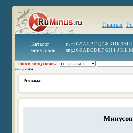
Главная
Ре
Каталог
рус.:
0-9
А
Б
В
Г
Д
Е
Ж
З
И
К
Л
М
Н
минусовок
eng.:
0-9
A
B
C
D
E
F
G
H
I
J
K
L
M
Поиск минусовок
:
минусовки
Реклама:
Минусов