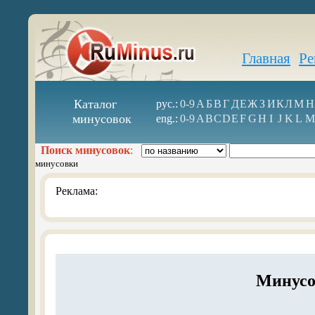
Главная
Ре
Каталог
рус.:
0-9
А
Б
В
Г
Д
Е
Ж
З
И
К
Л
М
Н
минусовок
eng.:
0-9
A
B
C
D
E
F
G
H
I
J
K
L
M
Поиск минусовок
:
минусовки
Реклама:
Минусо