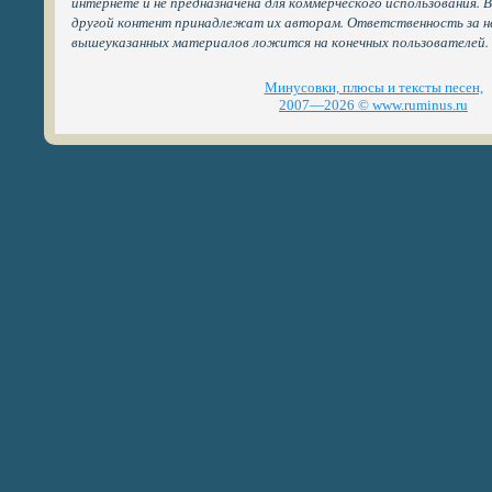
интернете и не предназначена для коммерческого использования. 
другой контент принадлежат их авторам. Ответственность за н
вышеуказанных материалов ложится на конечных пользователей.
Минусовки, плюсы и тексты песен,
2007—2026 © www.ruminus.ru