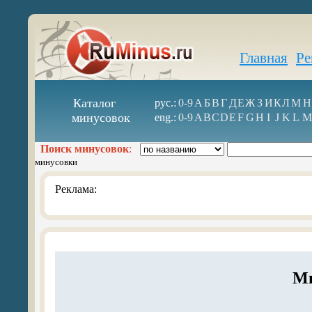
Главная
Ре
Каталог
рус.:
0-9
А
Б
В
Г
Д
Е
Ж
З
И
К
Л
М
Н
минусовок
eng.:
0-9
A
B
C
D
E
F
G
H
I
J
K
L
M
Поиск минусовок
:
минусовки
Реклама:
М