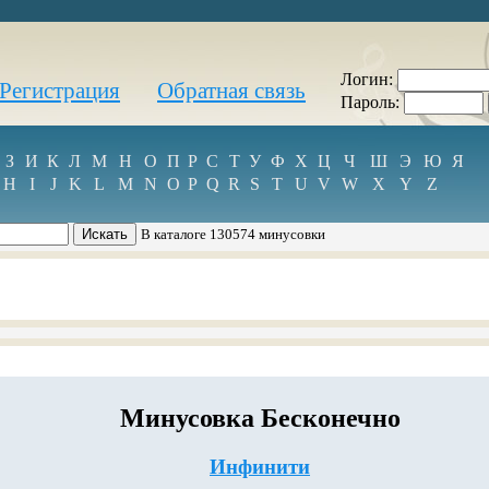
Логин:
Регистрация
Обратная связь
Пароль:
З
И
К
Л
М
Н
О
П
Р
С
Т
У
Ф
Х
Ц
Ч
Ш
Э
Ю
Я
H
I
J
K
L
M
N
O
P
Q
R
S
T
U
V
W
X
Y
Z
В каталоге 130574 минусовки
Минусовка Бесконечно
Инфинити