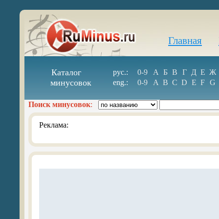
Главная
Каталог
рус.:
0-9
А
Б
В
Г
Д
Е
Ж
минусовок
eng.:
0-9
A
B
C
D
E
F
G
Поиск минусовок
:
Реклама: