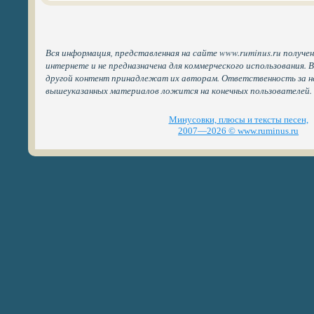
Вся информация, представленная на сайте www.ruminus.ru получе
интернете и не предназначена для коммерческого использования. 
другой контент принадлежат их авторам. Ответственность за н
вышеуказанных материалов ложится на конечных пользователей.
Минусовки, плюсы и тексты песен,
2007—2026 © www.ruminus.ru