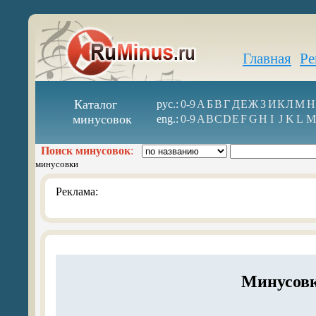
Главная
Ре
Каталог
рус.:
0-9
А
Б
В
Г
Д
Е
Ж
З
И
К
Л
М
Н
минусовок
eng.:
0-9
A
B
C
D
E
F
G
H
I
J
K
L
M
Поиск минусовок
:
минусовки
Реклама:
Минусовк