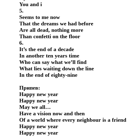
You and i

5.

Seems to me now

That the dreams we had before

Are all dead, nothing more

Than confetti on the floor

6.

It’s the end of a decade

In another ten years time

Who can say what we’ll find

What lies waiting down the line

In the end of eighty-nine

Припев:

Happy new year

Happy new year

May we all…

Have a vision now and then

Of a world where every neighbour is a friend

Happy new year

Happy new year
