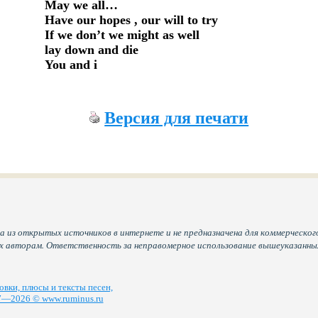
May we all…

Have our hopes , our will to try

If we don’t we might as well

lay down and die

You and i
Версия для печати
а из открытых источников в интернете и не предназначена для коммерческого
их авторам. Ответственность за неправомерное использование вышеуказанн
вки, плюсы и тексты песен,
—2026 © www.ruminus.ru