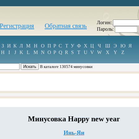
Логин:
Регистрация
Обратная связь
Пароль:
З
И
К
Л
М
Н
О
П
Р
С
Т
У
Ф
Х
Ц
Ч
Ш
Э
Ю
Я
H
I
J
K
L
M
N
O
P
Q
R
S
T
U
V
W
X
Y
Z
В каталоге 130574 минусовки
Минусовка Happy new year
Инь-Ян