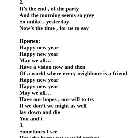
2.

It’s the end , of the party

And the morning seems so grey

So unlike , yesterday

Now’s the time , for us to say

Припев:

Happy new year

Happy new year

May we all…

Have a vision now and then

Of a world where every neighbour is a friend

Happy new year

Happy new year

May we all…

Have our hopes , our will to try

If we don’t we might as well

lay down and die

You and i

3.

Sometimes I see
