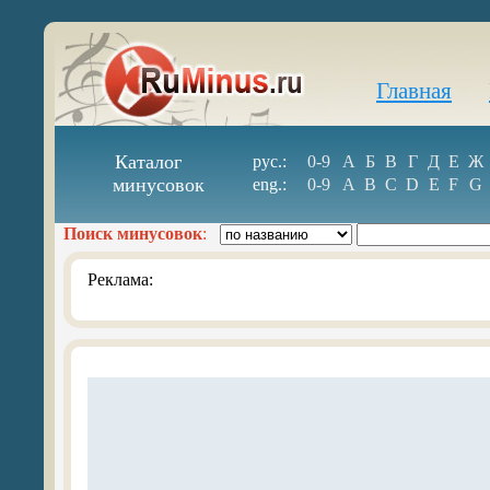
Главная
Каталог
рус.:
0-9
А
Б
В
Г
Д
Е
Ж
минусовок
eng.:
0-9
A
B
C
D
E
F
G
Поиск минусовок
:
Реклама: