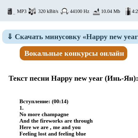
MP3
320 kBit/s
44100 Hz
10.04 Mb
4:
⇓
Скачать минусовку «Happy new year
Вокальные конкурсы онлайн
Текст песни Happy new year
(Инь-Ян)
Вступление: (00:14)

1.

No more champagne

And the fireworks are through

Here we are , me and you

Feeling lost and feeling blue
