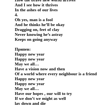
How the brave new world arrives

And I see how it thrives

In the ashes of our lives

4.

Oh yes, man is a fool

And he thinks he’ll be okay

Dragging on, feet of clay

Never knowing he’s astray

Keeps on going anyway

Припев:

Happy new year

Happy new year

May we all…

Have a vision now and then

Of a world where every neighbour is a friend

Happy new year

Happy new year

May we all…

Have our hopes , our will to try

If we don’t we might as well

lay down and die
