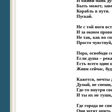
И оживи маяк ду
Быть может, зав
Корабль в пути.

Пускай.

Не с той ноги вст
И за окном прови
Не так, как во сна
Просто чувствуй, 
Пора, освободи се
Если душа – река,
Есть всего один ш
Живи сейчас, будь
Кажется, мечты д
Думай, не спеши,
Где-то внутри све
И ты их не туши, 
Где города не спят
Они хотят опять 