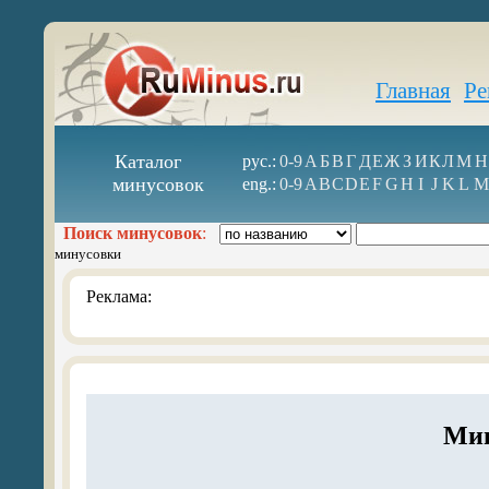
Главная
Ре
Каталог
рус.:
0-9
А
Б
В
Г
Д
Е
Ж
З
И
К
Л
М
Н
минусовок
eng.:
0-9
A
B
C
D
E
F
G
H
I
J
K
L
M
Поиск минусовок
:
минусовки
Реклама:
Мин