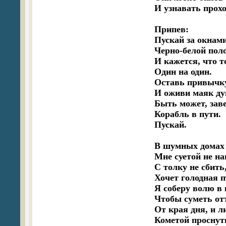
И узнавать прохо
Припев:

Пускай за окнами
Черно-белой поло
И кажется, что т
Один на один.

Оставь привычку
И оживи маяк ду
Быть может, зав
Корабль в пути.

Пускай.

В шумных домах г
Мне суетой не на
С толку не сбить,
Хочет голодная п
Я соберу волю в 
Чтобы суметь от
От края дня, и л
Кометой проснуть