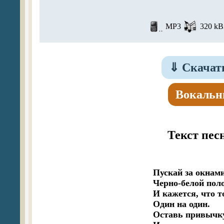
MP3
320 kBi
⇓
Скачать
Вокальн
Текст пес
Пускай за окнами
Черно-белой поло
И кажется, что т
Один на один.

Оставь привычку