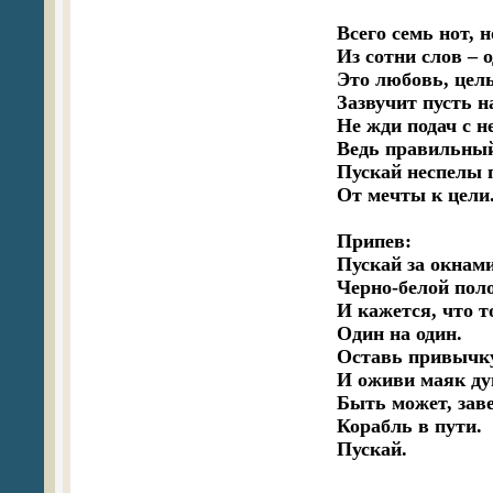
Всего семь нот, н
Из сотни слов – о
Это любовь, целы
Зазвучит пусть на
Не жди подач с не
Ведь правильный 
Пускай неспелы 
От мечты к цели.
Припев:

Пускай за окнами
Черно-белой поло
И кажется, что т
Один на один.

Оставь привычку
И оживи маяк ду
Быть может, зав
Корабль в пути.

Пускай.