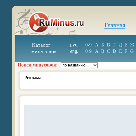
Главная
Каталог
рус.:
0-9
А
Б
В
Г
Д
Е
Ж
минусовок
eng.:
0-9
A
B
C
D
E
F
G
Поиск минусовок
:
Реклама: