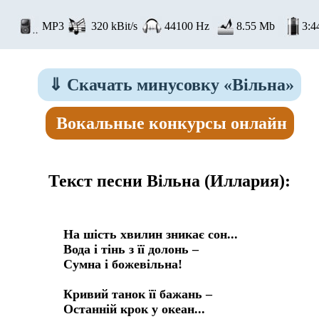
MP3
320 kBit/s
44100 Hz
8.55 Mb
3:4
⇓
Скачать минусовку «Вільна»
Вокальные конкурсы онлайн
Текст песни Вільна
(Иллария):
На шість хвилин зникає сон...

Вода і тінь з її долонь –

Сумна і божевільна!

Кривий танок її бажань –

Останній крок у океан...
