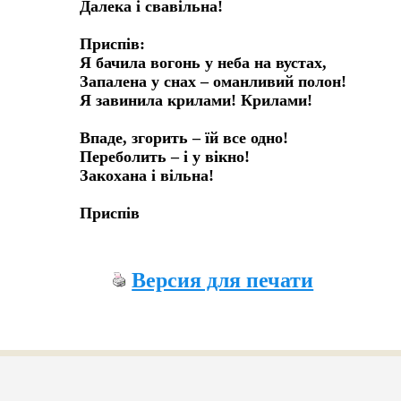
Далека і свавільна!

Приспів:

Я бачила вогонь у неба на вустах,

Запалена у снах – оманливий полон!

Я завинила крилами! Крилами!

Впаде, згорить – їй все одно!

Переболить – і у вікно!

Закохана і вільна!

Приспів
Версия для печати