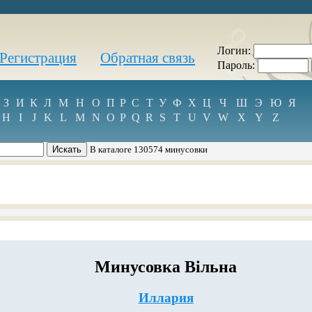
Логин:
Регистрация
Обратная связь
Пароль:
З
И
К
Л
М
Н
О
П
Р
С
Т
У
Ф
Х
Ц
Ч
Ш
Э
Ю
Я
H
I
J
K
L
M
N
O
P
Q
R
S
T
U
V
W
X
Y
Z
В каталоге 130574 минусовки
Минусовка Вільна
Иллария