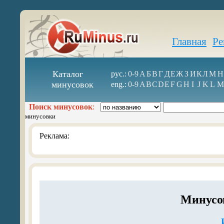
Главная
Ре
Каталог
рус.:
0-9
А
Б
В
Г
Д
Е
Ж
З
И
К
Л
М
Н
минусовок
eng.:
0-9
A
B
C
D
E
F
G
H
I
J
K
L
M
Поиск минусовок
:
минусовки
Реклама:
Минусо