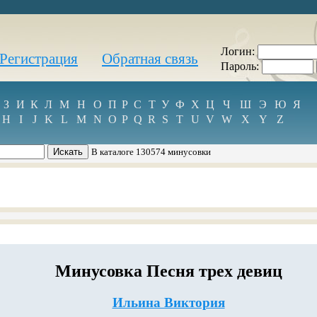
Логин:
Регистрация
Обратная связь
Пароль:
З
И
К
Л
М
Н
О
П
Р
С
Т
У
Ф
Х
Ц
Ч
Ш
Э
Ю
Я
H
I
J
K
L
M
N
O
P
Q
R
S
T
U
V
W
X
Y
Z
В каталоге 130574 минусовки
Минусовка Песня трех девиц
Ильина Виктория