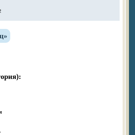
2
ц»
ория):





