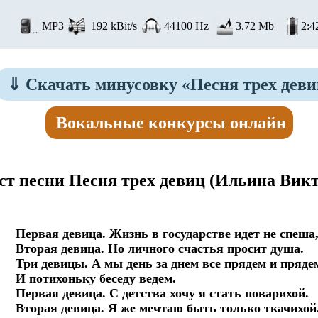
MP3
192 kBit/s
44100 Hz
3.72 Mb
2:4
⇓
Скачать минусовку «Песня трех деви
Вокальные конкурсы онлайн
ст песни Песня трех девиц
(Ильина Викт
Первая девица. Жизнь в государстве идет не спеша,
Вторая девица. Но личного счастья просит душа.

Три девицы. А мы день за днем все прядем и прядем
И потихоньку беседу ведем.

Первая девица. С детства хочу я стать поварихой.

Вторая девица. Я же мечтаю быть только ткачихой.