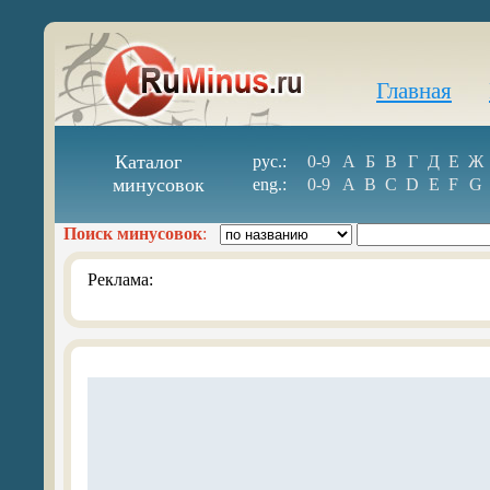
Главная
Каталог
рус.:
0-9
А
Б
В
Г
Д
Е
Ж
минусовок
eng.:
0-9
A
B
C
D
E
F
G
Поиск минусовок
:
Реклама: