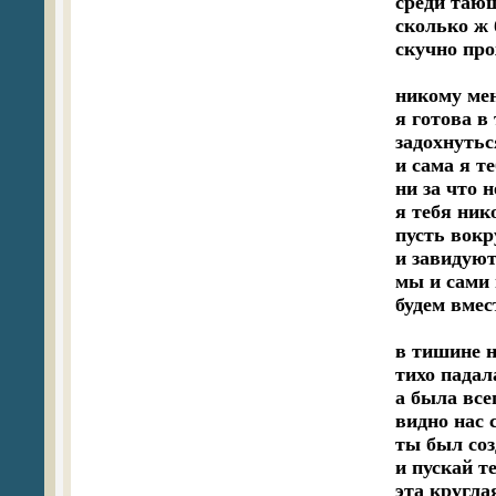
среди тающ
сколько ж 
скучно про
никому мен
я готова в 
задохнутьс
и сама я те
ни за что н
я тебя нико
пусть вокру
и завидуют
мы и сами 
будем вмест
в тишине н
тихо падала
а была все
видно нас 
ты был соз
и пускай те
эта круглая